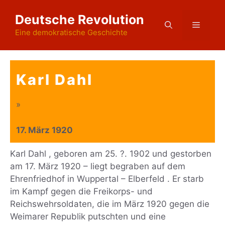
Zum
Deutsche Revolution
Inhalt
Menü
springen
Eine demokratische Geschichte
Karl Dahl
»
17. März 1920
Karl Dahl , geboren am 25. ?. 1902 und gestorben
am 17. März 1920 – liegt begraben auf dem
Ehrenfriedhof in Wuppertal – Elberfeld . Er starb
im Kampf gegen die Freikorps- und
Reichswehrsoldaten, die im März 1920 gegen die
Weimarer Republik putschten und eine