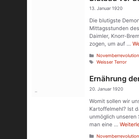
13. Januar 1920
Die blutigste Demon
Mittagsstunden des
Daimler, Knorr-Brem
zogen, um auf …
We
Kategorien
Novemberrevolution
Schlagwörter
Weisser Terror
Ernährung de
20. Januar 1920
..
Womit sollen wir u
Kartoffelmehl? Ist 
unmöglich unseren 
man eine …
Weiterl
Kategorien
Novemberrevolution