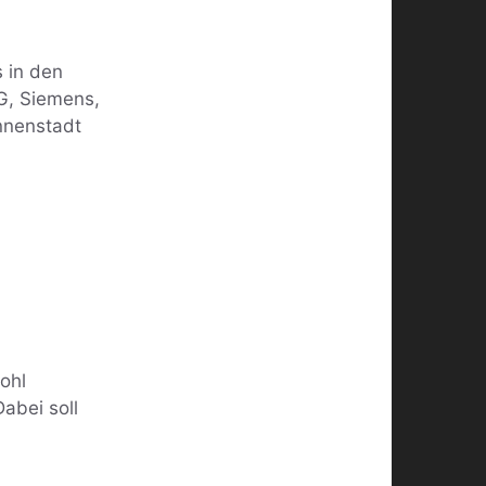
s in den
G, Siemens,
Innenstadt
ohl
abei soll