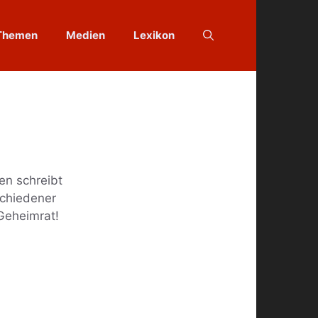
Themen
Medien
Lexikon
en schreibt
schiedener
 Geheimrat!