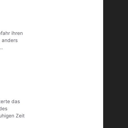
fahr ihren
d anders
 …
terte das
 des
uhigen Zeit