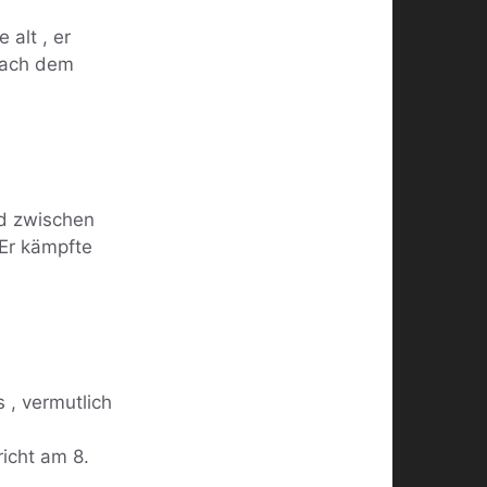
alt , er
 nach dem
ld zwischen
 Er kämpfte
 , vermutlich
icht am 8.