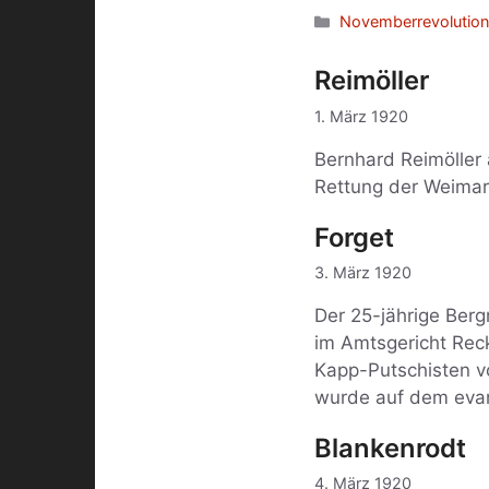
Kategorien
Novemberrevolution
Reimöller
1. März 1920
Bernhard Reimöller
Rettung der Weimarer
Forget
3. März 1920
Der 25-jährige Ber
im Amtsgericht Rec
Kapp-Putschisten vo
wurde auf dem evan
Blankenrodt
4. März 1920