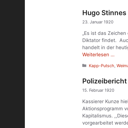
Hugo Stinnes 
23. Januar 1920
„Es ist das Zeichen
Diktator findet. A
handelt in der heu
Weiterlesen …
Kategorien
Kapp-Putsch
,
Weima
Polizeiberich
15. Februar 1920
Kassierer Kunze hie
Aktionsprogramm vo
Kapitalismus. ,,Die
vorgearbeitet werd