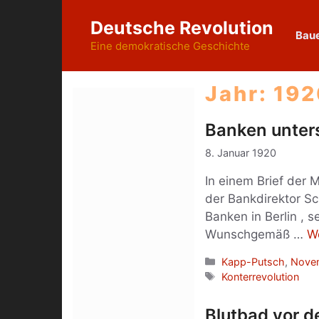
Zum
Deutsche Revolution
Inhalt
Baue
springen
Eine demokratische Geschichte
Jahr:
192
Banken unters
8. Januar 1920
In einem Brief der M
der Bankdirektor Sc
Banken in Berlin , 
Wunschgemäß …
W
Kategorien
Kapp-Putsch
,
Novem
Schlagwörter
Konterrevolution
Blutbad vor 