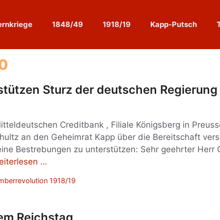
rnkriege
1848/49
1918/19
Kapp-Putsch
0
tützen Sturz der deutschen Regierung
itteldeutschen Creditbank , Filiale Königsberg in Preuss
hultz an den Geheimrat Kapp über die Bereitschaft ver
seine Bestrebungen zu unterstützen: Sehr geehrter Herr
eiterlesen …
berrevolution 1918/19
dem Reichstag