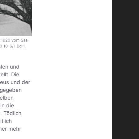
z 1920 vom Saal
0 10-6/1 Bd 1,
alen und
llt. Die
eus und der
abgegeben
selben
in die
. Tödlich
tlich
mmer mehr