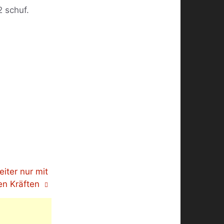
2 schuf.
iter nur mit
en Kräften