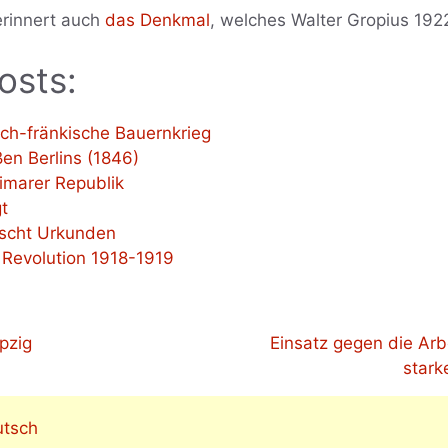
erinnert auch
das Denkmal
, welches Walter Gropius 192
osts:
ch-fränkische Bauernkrieg
en Berlins (1846)
marer Republik
t
lscht Urkunden
 Revolution 1918-1919
pzig
Einsatz gegen die Arbe
stark
utsch