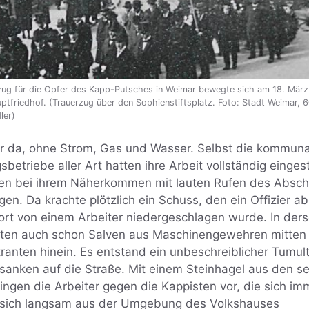
rzug für die Opfer des Kapp-Putsches in Weimar bewegte sich am 18. Mär
friedhof. (Trauerzug über den Sophienstiftsplatz. Foto: Stadt Weimar, 6
ler)
ter da, ohne Strom, Gas und Wasser. Selbst die kommun
betriebe aller Art hatten ihre Arbeit vollständig eingeste
en bei ihrem Näherkommen mit lauten Rufen des Absch
n. Da krachte plötzlich ein Schuss, den ein Offizier 
fort von einem Arbeiter niedergeschlagen wurde. In der
rten auch schon Salven aus Maschinengewehren mitten 
ranten hinein. Es entstand ein unbeschreiblicher Tumult
 sanken auf die Straße. Mit einem Steinhagel aus den sei
ngen die Arbeiter gegen die Kappisten vor, die sich i
 sich langsam aus der Umgebung des Volkshauses