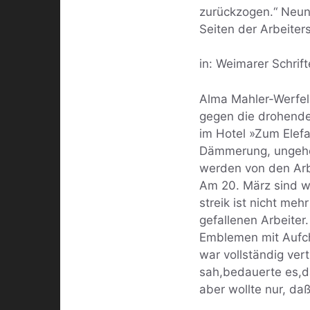
zurückzogen.“ Neun
Seiten der Arbeiter
in: Weimarer Schrif
Alma Mahler-Werfel
gegen die drohende 
im Hotel »Zum Elefa
Dämmerung, ungeheu
werden von den Arbe
Am 20. März sind wi
streik ist nicht me
gefallenen Arbeiter
Emblemen mit Aufch
war vollständig ver
sah,bedauerte es,da
aber wollte nur, daß