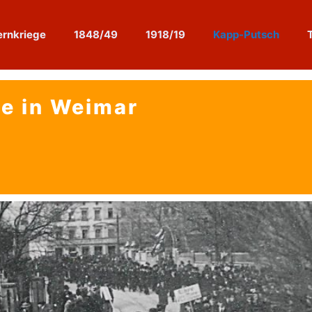
rnkriege
1848/49
1918/19
Kapp-Putsch
e in Weimar