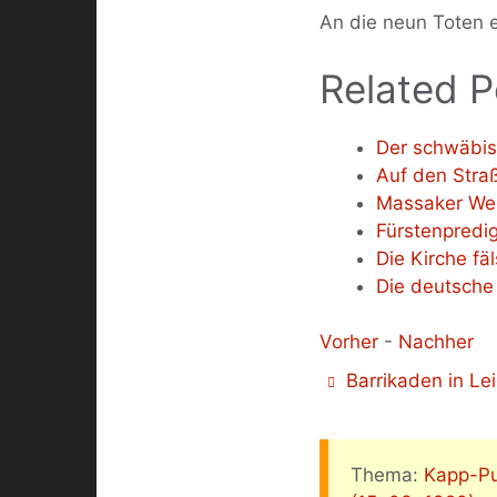
An die neun Toten 
Related P
Der schwäbis
Auf den Straß
Massaker Wei
Fürstenpredig
Die Kirche fä
Die deutsche
Vorher
-
Nachher
Barrikaden in Lei
Thema:
Kapp-P