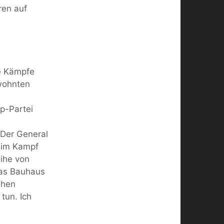
ren auf
ie Kämpfe
 wohnten
p-Partei
 Der General
r im Kampf
eihe von
Das Bauhaus
ehen
tun. Ich