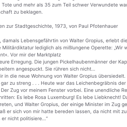
 Tote und mehr als 35 zum Teil schwer Verwundete wa
schaft zu beklagen.
ten zur Stadtgeschichte, 1973, von Paul Pfotenhauer
, damals Lebensgefährtin von Walter Gropius, erlebt d
Militärdiktatur lediglich als mißlungene Operette: „Wir
nt«. Vor mir der Marktplatz
re Erregung. Die jungen Pickelhaubenmänner der Kap
itern angespuckt. Sie rühren sich nicht…
r in die neue Wohnung von Walter Gropius übersiedelt.
hr gar zu streng . . . Heute war das Leichenbegräbnis de
. Der Zug vor meinem Fenster vorbei. Eine unendliche R
ritten: Es lebe Rosa Luxemburg! Es lebe Liebknecht! 
treten, und Walter Gropius, der einige Minister im Zug g
ß er sich von mir hatte bereden lassen, da nicht mit zu 
 er nicht politisiere…“