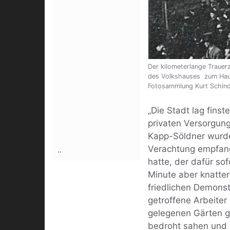
Der kilometerlange Traue
des Volkshauses zum Haupt
Fotosammlung Kurt Schind
„Die Stadt lag fins
privaten Versorgungs
Kapp-Söldner wurd
Verachtung empfange
..
hatte, der dafür so
Minute aber knatte
friedlichen Demonst
getroffene Arbeiter
gelegenen Gärten gi
bedroht sahen und