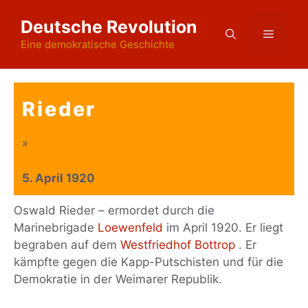
Zum
Deutsche Revolution
Inhalt
Menü
springen
Eine demokratische Geschichte
Rieder
»
5. April 1920
Oswald Rieder – ermordet durch die
Marinebrigade
Loewenfeld
im April 1920. Er liegt
begraben auf dem
Westfriedhof Bottrop
. Er
kämpfte gegen die Kapp-Putschisten und für die
Demokratie in der Weimarer Republik.