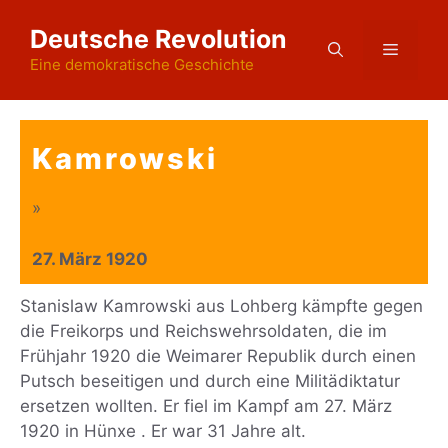
Zum
Deutsche Revolution
Inhalt
Menü
springen
Eine demokratische Geschichte
Kamrowski
»
27. März 1920
Stanislaw Kamrowski aus Lohberg kämpfte gegen
die Freikorps und Reichswehrsoldaten, die im
Frühjahr 1920 die Weimarer Republik durch einen
Putsch beseitigen und durch eine Militädiktatur
ersetzen wollten. Er fiel im Kampf am 27. März
1920 in Hünxe . Er war 31 Jahre alt.