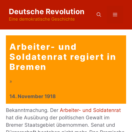
Zum
Deutsche Revolution
Inhalt
Menü
springen
Eine demokratische Geschichte
Arbeiter- und
Soldatenrat regiert in
Bremen
»
14. November 1918
Bekanntmachung. Der
Arbeiter- und Soldatenrat
hat die Ausübung der politischen Gewalt im
Bremer Staatsgebiet übernommen. Senat und