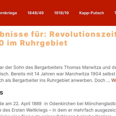
rnkriege
1848/49
1918/19
Kapp-Putsch
bnisse für:
Revolutionszei
0 im Ruhrgebiet
ar der Sohn des Bergarbeiters Thomas Marwitza und d
sch. Bereits mit 14 Jahren war Marchwitza 1904 selbst
 sich als Bergarbeiter ins Ruhrgebiet anwerben. Doch …
We
s
de am 22. April 1889 in Odenkirchen bei Mönchenglad
 des Ersten Weltkriegs – in dem er mehrfach ausgezei