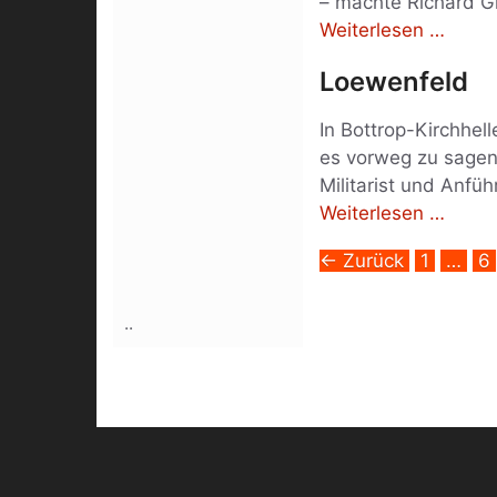
– machte Richard Gl
Weiterlesen …
Loewenfeld
In Bottrop-Kirchhel
es vorweg zu sagen:
Militarist und Anfü
Weiterlesen …
Seite
Se
←
Zurück
1
…
6
..