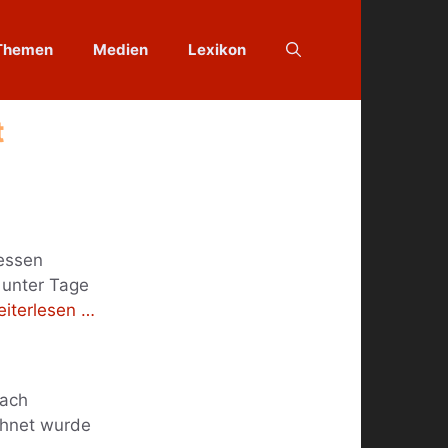
Themen
Medien
Lexikon
t
essen
 unter Tage
iterlesen …
bach
chnet wurde