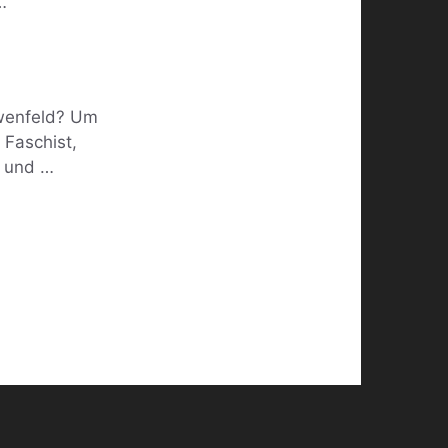
…
ewenfeld? Um
 Faschist,
“ und …