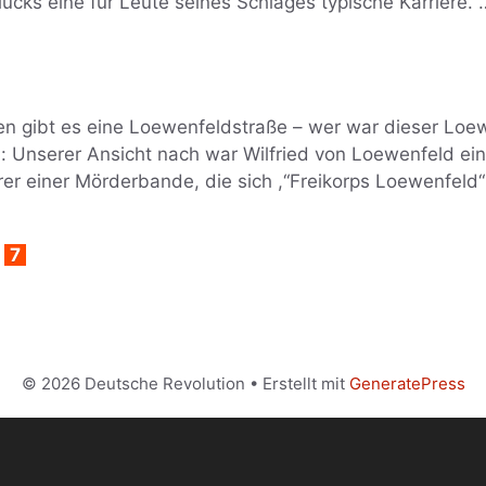
ücks eine für Leute seines Schlages typische Karriere. 
len gibt es eine Loewenfeldstraße – wer war dieser Lo
 Unserer Ansicht nach war Wilfried von Loewenfeld ein
hrer einer Mörderbande, die sich ,“Freikorps Loewenfeld
ite
Seite
7
© 2026 Deutsche Revolution
• Erstellt mit
GeneratePress