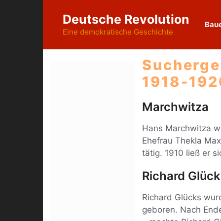
Zum
Deutsche Revolution
Inhalt
Baue
springen
Eine demokratische Geschichte
Sucherge
1918-192
Marchwitza
Hans Marchwitza w
Ehefrau Thekla Maxi
tätig. 1910 ließ er
Richard Glück
Richard Glücks wur
geboren. Nach Ende