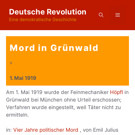
Zum
Deutsche Revolution
Inhalt
Menü
springen
Eine demokratische Geschichte
Mord in Grünwald
»
1. Mai 1919
Am 1. Mai 1919 wurde der Feinmechaniker
Höpfl
in
Grünwald bei München ohne Urteil erschossen;
Verfahren wurde eingestellt, weil Täter nicht zu
ermitteln.
in:
Vier Jahre politischer Mord
, von Emil Julius