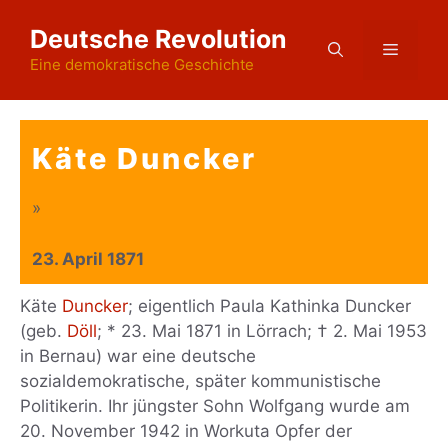
Zum
Deutsche Revolution
Inhalt
Menü
springen
Eine demokratische Geschichte
Käte Duncker
»
23. April 1871
Käte
Duncker
; eigentlich Paula Kathinka Duncker
(geb.
Döll
; * 23. Mai 1871 in Lörrach; † 2. Mai 1953
in Bernau) war eine deutsche
sozialdemokratische, später kommunistische
Politikerin. Ihr jüngster Sohn Wolfgang wurde am
20. November 1942 in Workuta Opfer der