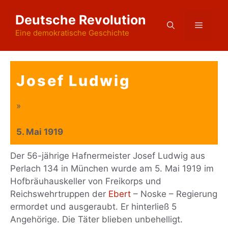
Zum
Deutsche Revolution
Inhalt
Menü
springen
Eine demokratische Geschichte
Josef Ludwig
»
5. Mai 1919
Der 56-jährige Hafnermeister Josef Ludwig aus
Perlach 134 in München wurde am 5. Mai 1919 im
Hofbräuhauskeller von Freikorps und
Reichswehrtruppen der
Ebert
– Noske – Regierung
ermordet und ausgeraubt. Er hinterließ 5
Angehörige. Die Täter blieben unbehelligt.