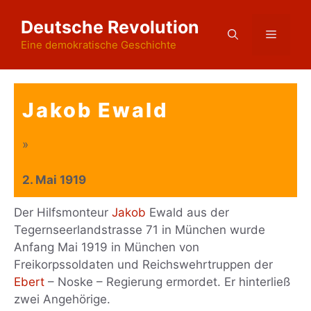
Zum
Deutsche Revolution
Inhalt
Menü
springen
Eine demokratische Geschichte
Jakob Ewald
»
2. Mai 1919
Der Hilfsmonteur
Jakob
Ewald aus der
Tegernseerlandstrasse 71 in München wurde
Anfang Mai 1919 in München von
Freikorpssoldaten und Reichswehrtruppen der
Ebert
– Noske – Regierung ermordet. Er hinterließ
zwei Angehörige.