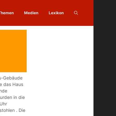
Themen
Medien
Lexikon
rts-Gebäude
ie das Haus
ende
urden in die
 Uhr
tohlen . Die