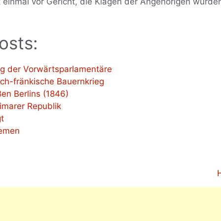
 einmal vor Gericht, die Klagen der Angehörigen wurde
osts:
g der Vorwärtsparlamentäre
ch-fränkische Bauernkrieg
en Berlins (1846)
marer Republik
t
remen