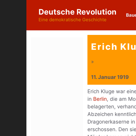
Zum
Deutsche Revolution
Inhalt
Baue
springen
Eine demokratische Geschichte
Erich Kl
»
11. Januar 1919
Erich Kluge war ei
in
Berlin
, die am Mo
belagerten, verhan
Abzeichen kenntlic
Dragonerkaserne in
erschossen. Den si