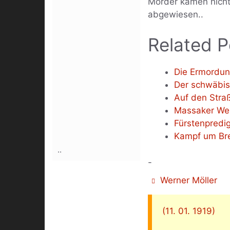
Mörder kamen nicht
abgewiesen..
Related P
Die Ermordun
Der schwäbis
Auf den Straß
Massaker Wei
Fürstenpredig
Kampf um B
..
-
Werner Möller
(11. 01. 1919)