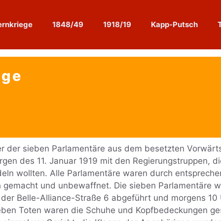
rnkriege
1848/49
1918/19
Kapp-Putsch
uge
ner der sieben Parlamentäre aus dem besetzten Vorwä
rgen des 11. Januar 1919 mit den Regierungstruppen, d
deln wollten. Alle Parlamentäre waren durch entsprech
h gemacht und unbewaffnet. Die sieben Parlamentäre w
 der Belle-Alliance-Straße 6 abgeführt und morgens 10
eben Toten waren die Schuhe und Kopfbedeckungen ges