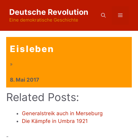
Zum
Deutsche Revolution
Inhalt
Menü
springen
Eine demokratische Geschichte
Eisleben
»
8. Mai 2017
Related Posts:
Generalstreik auch in Merseburg
Die Kämpfe in Umbra 1921
-