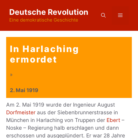
Zum
Deutsche Revolution
Inhalt
Menü
springen
Eine demokratische Geschichte
In Harlaching
ermordet
»
2. Mai 1919
Am 2. Mai 1919 wurde der Ingenieur August
Dorfmeister
aus der Siebenbrunnerstrasse in
München in Harlaching von Truppen der
Ebert
–
Noske – Regierung halb erschlagen und dann
erschossen und ausgeplündert. Er war 28 Jahre