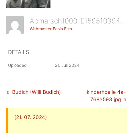
Abmarsch1000-E1595103946308-150x113
Webmaster Fasia Film
DETAILS
Uploaded
21. Juli 2024
-
Budich (Willi Budich)
kinderhoelle 4a-
768×593.jpg
(21. 07. 2024)