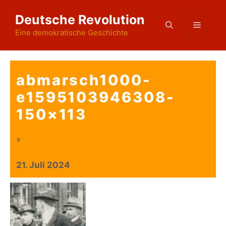
Zum
Deutsche Revolution
Inhalt
Menü
springen
Eine demokratische Geschichte
abmarsch1000-
e1595103946308-
150×113
»
21. Juli 2024